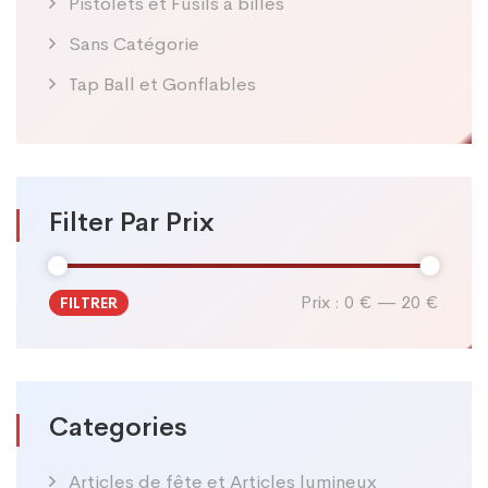
Pistolets et Fusils à billes
Sans Catégorie
Tap Ball et Gonflables
Filter Par Prix
Prix :
0 €
—
20 €
FILTRER
Prix
Prix
min
max
Categories
Articles de fête et Articles lumineux