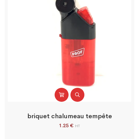
briquet chalumeau tempête
1.25
€
HT