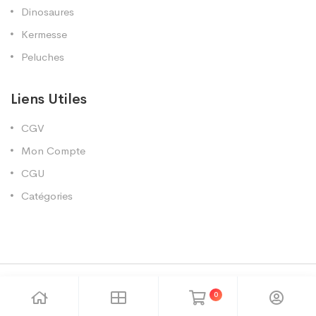
Dinosaures
Kermesse
Peluches
Liens Utiles
CGV
Mon Compte
CGU
Catégories
Copyright 2025 Sud Grossiste
0