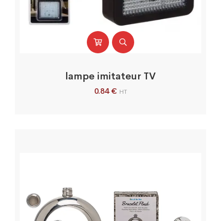
lampe imitateur TV
0.84
€
HT