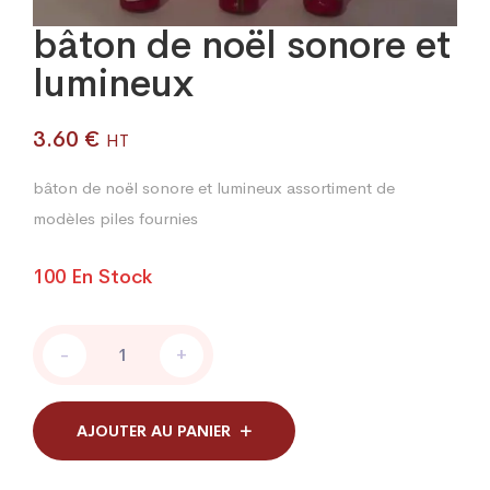
bâton de noël sonore et
lumineux
3.60
€
HT
bâton de noël sonore et lumineux assortiment de
modèles piles fournies
100 En Stock
bâton
-
+
de
noël
sonore
et
AJOUTER AU PANIER
lumineux
quantity