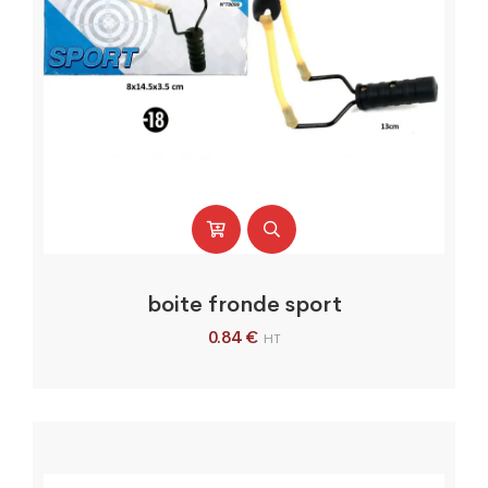
boite fronde sport
0.84
€
HT