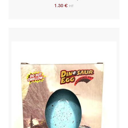
1.30
€
HT