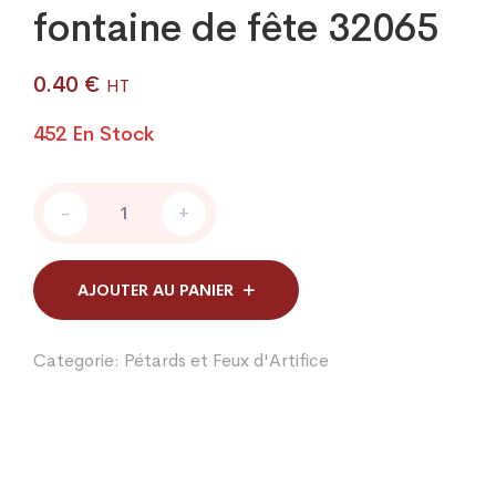
fontaine de fête 32065
0.40
€
HT
452 En Stock
fontaine
-
+
de
fête
32065
quantity
AJOUTER AU PANIER
Categorie:
Pétards et Feux d'Artifice