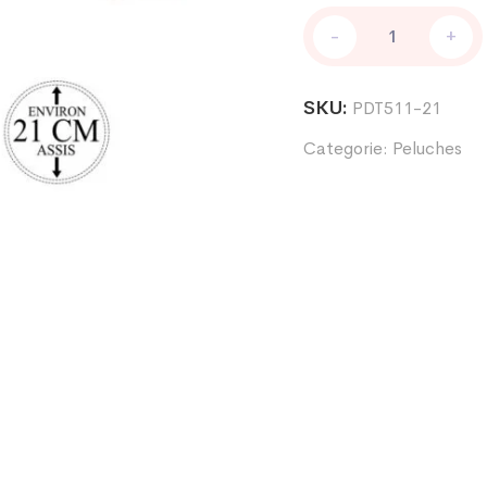
peluche
-
+
girafe
assise
quantity
SKU:
PDT511-21
Categorie:
Peluches