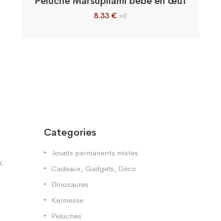
Peluche Marsupilami bébé en œuf
8.33
€
HT
Categories
Jouets permanents mixtes
X
Cadeaux, Gadgets, Déco
Dinosaures
Kermesse
Peluches