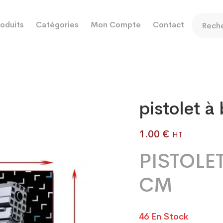
oduits
Catégories
Mon Compte
Contact
pistolet à 
1.00
€
HT
PISTOLET
CM
46 En Stock