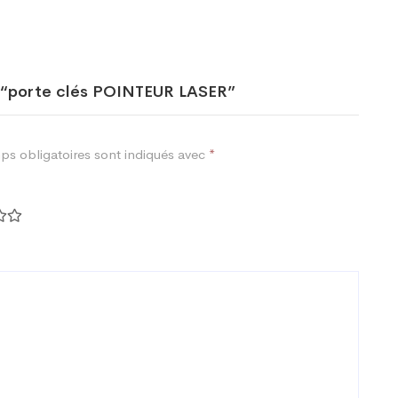
ur “porte clés POINTEUR LASER”
ps obligatoires sont indiqués avec
*