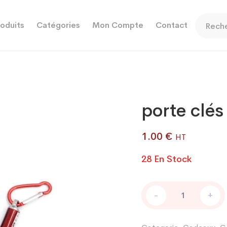
oduits
Catégories
Mon Compte
Contact
porte clé
1.00
€
HT
28 En Stock
porte
-
+
clés
POINTEUR
LASER