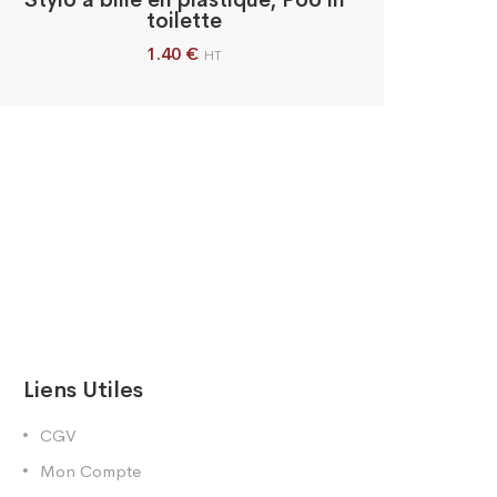
Stylo à bille en plastique, Poo in
toilette
1.40
€
HT
Liens Utiles
CGV
Mon Compte