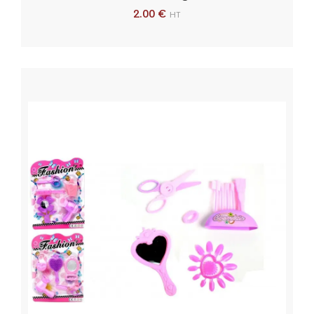
2.00
€
HT