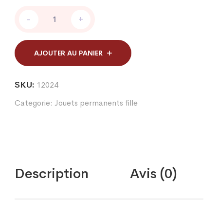
CARTE
-
+
PONEY
TRESSE
A
COIFFER
AJOUTER AU PANIER
quantity
SKU:
12024
Categorie:
Jouets permanents fille
Description
Avis (0)